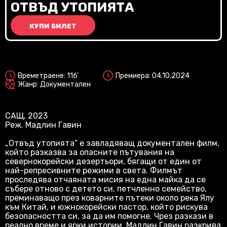
Vi
ОТВЪД УТОПИЯТА
КУПИ БИЛЕТ
2D
Времетраене: 116'
Премиера: 04.10.2024
Жанр: Документален
САЩ, 2023
Реж. Мадлин Гавин
„Отвъд утопията“ е завладяващ документален филм,
който разказва за опасните пътувания на
севернокорейски дезертьори, бягащи от един от
най-репресивните режими в света. Филмът
проследява отчаяната мисия на една майка да се
събере отново с детето си, петчленно семейство,
преминаващо през коварните пътеки около река Ялу
към Китай, и южнокорейски пастор, който рискува
безопасността си, за да им помогне. Чрез разкази в
реално време и ярки истории, Мадлин Гавин разкрива