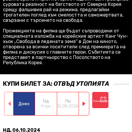
суровата реалност на бягството от Северна Корея
срещу фалшивия рай на режима, предлагайки
трогателен поглед към смелостта и саможертвата,
свързани с търсенето на свобода.
Прожекциите на филма ще бъдат съпроводени от
специалната изложба на корейския артист Канг Чун-
хьок „Свобода в ледената земя“ в Дом на киното,
отворена за всички посетители след премиерата на
филма и дискусия с главните герои. Събитията се
представят в партньорство с Посолството на
Република Корея.
КУПИ БИЛЕТ ЗА:
ОТВЪД УТОПИЯТА
Нд
Пн
Вт
Ср
Календар
Днес
Утре
10.08.2026
11.08.2026
12.08.2026
13.0
НД, 06.10.2024