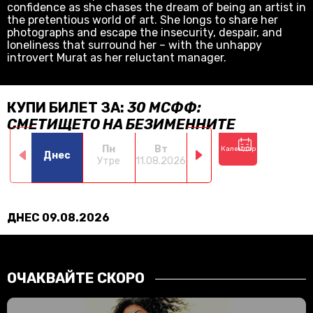
confidence as she chases the dream of being an artist in
the pretentious world of art. She longs to share her
photographs and escape the insecurity, despair, and
loneliness that surround her – with the unhappy
introvert Murat as her reluctant manager.
КУПИ БИЛЕТ ЗА:
30 МСФФ:
СМЕТИЩЕТО НА БЕЗИМЕННИТЕ
Пн
Вт
Ср
Чт
Календар
Днес
Утре
11.08.2026
12.08.2026
13.08.2026
14.0
ДНЕС 09.08.2026
ОЧАКВАЙТЕ СКОРО