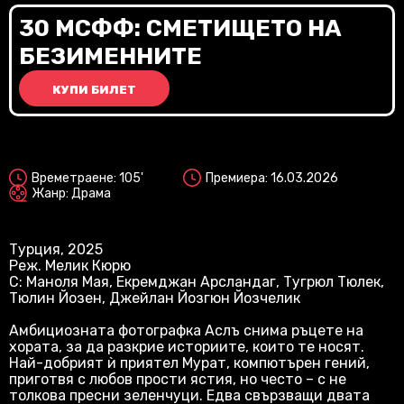
Vi
30 МСФФ: СМЕТИЩЕТО НА
БЕЗИМЕННИТЕ
КУПИ БИЛЕТ
2D
Времетраене: 105'
Премиера: 16.03.2026
Жанр: Драма
Турция, 2025
Реж. Мелик Кюрю
С: Маноля Мая, Екремджан Арсландаг, Тугрюл Тюлек,
Тюлин Йозен, Джейлан Йозгюн Йозчелик
Амбициозната фотографка Аслъ снима ръцете на
хората, за да разкрие историите, които те носят.
Най-добрият ѝ приятел Мурат, компютърен гений,
приготвя с любов прости ястия, но често – с не
толкова пресни зеленчуци. Едва свързващи двата