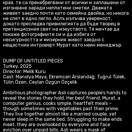
края, те са пренебрегвани от всички и заплашени от
изгонване заради неплатени сметки. Двамата
живеят заедно почти като семейна двойка, но никога
не спят в едно легло. Аслъ излъчва увереност,
докато преследва привилегията да бъде творец в
претенциозния свят на изкуството. Тя мечтае да
покаже фотографиите си и да избяга от
несигурността и мизерния живот заедно с
нещастния интроверт Мурат като неин мениджър.
DUMP OF UNTITLED PIECES
Turkey, 2025
Director: Melik Kuru
Cast: Manolya Maya, Ekremcan Arslandağ, Tuğrul Tülek,
Tülin Özen, Ceylan Özgün Özçelik
Ambitious photographer Asli captures people’s hands to
reveal the stories they hold. Her best friend, Murat, a
computer genius, cooks simple, heartfelt meals –
though sometimes with vegetables past their prime.
They live together almost like a married couple, yet
never sleep in the same bed. Struggling to make ends
meet, they are overlooked by everyone and face
eviction over unpaid bills. Asli wears a mask of