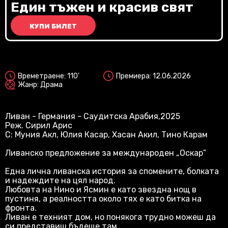
Vi
Един тъжен и красив свят
КУПИ БИЛЕТ
2D
Времетраене: 110'
Премиера: 12.06.2026
Жанр: Драма
Ливан - Германия - Саудитска Арабия,2025
Реж. Сирил Арис
С: Муния Акл, Юлия Касар, Хасан Акил, Тино Карам
Ливанско предложение за международен „Оскар”
Една лична ливанска история за спомените, болката
и надеждите на цял народ.
Любовта на Нино и Ясмин е като звездна нощ в
пустиня, а реалността около тях е като битка на
фронта.
Ливан е техният дом, но понякога трудно можеш да
си представиш бъдеще там.