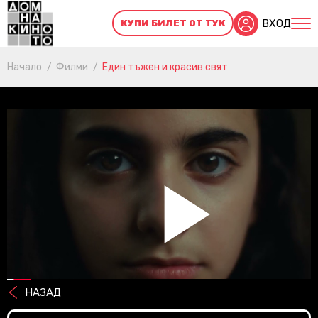
ВХОД
КУПИ БИЛЕТ ОТ ТУК
Начало
Филми
Един тъжен и красив свят
Pl
НАЗАД