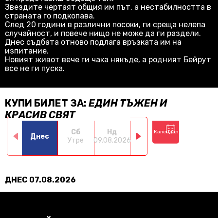
Звездите чертаят общия им път, а нестабилността в
страната го подкопава.
След 20 години в различни посоки, ги среща нелепа
случайност, и повече нищо не може да ги раздели.
Днес съдбата отново подлага връзката им на
изпитание.
Новият живот вече ги чака някъде, а родният Бейрут
все не ги пуска.
КУПИ БИЛЕТ ЗА:
ЕДИН ТЪЖЕН И
КРАСИВ СВЯТ
Сб
Нд
Пн
Вт
Календар
Днес
Утре
09.08.2026
10.08.2026
11.08.2026
12.0
ДНЕС 07.08.2026