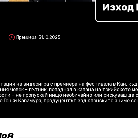
Изход
Премиера: 31.10.2025
птация на видеоигра с премиера на фестивала в Кан, къ
бения човек – пътник, попаднал в капана на токийското 
ости – не пропускай нищо необичайно или рискуваш да 
 Генки Кавамура, продуцентът зад японските аниме сензац
№8