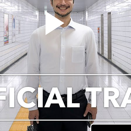
Pla
Vid