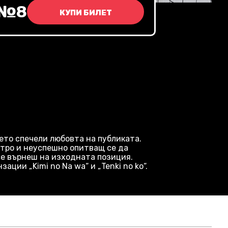
 №8
КУПИ БИЛЕТ
дето спечели любовта на публиката.
метро и неуспешно опитващ се да
се върнеш на изходната позиция.
ии „Kimi no Na wa“ и „Tenki no ko“.