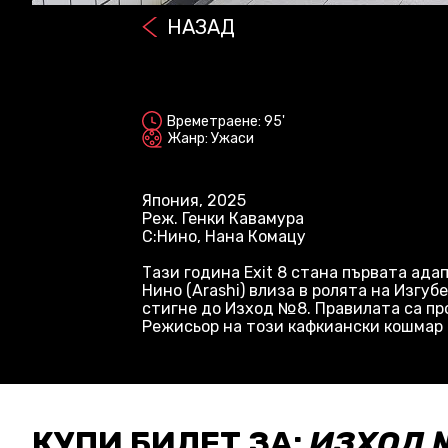
НАЗАД
2D
Времетраене: 95'
Жанр: Ужаси
Япония, 2025
Реж. Генки Кавамура
С:Нино, Нана Комацу
Тази година Exit 8 стана първата ада
Нино (Arashi) влиза в ролята на Изгу
стигне до Изход №8. Правилата са пр
Режисьор на този кафкиански кошмар е
КУПИ БИЛЕТ ЗА:
ИЗХОД 