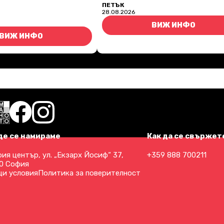
ПЕТЪК
28.08.2026
ВИЖ ИНФО
ВИЖ ИНФО
де се намираме
Как да се свържете
ия център, ул. „Екзарх Йосиф“ 37,
+359 888 700211
0 София
и условия
Политика за поверителност