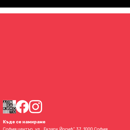
Къде се намираме
София център, ул. „Екзарх Йосиф“ 37, 1000 София