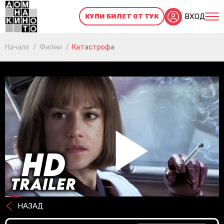
ВХОД
КУПИ БИЛЕТ ОТ ТУК
Начало
Филми
Катастрофа
Pl
НАЗАД