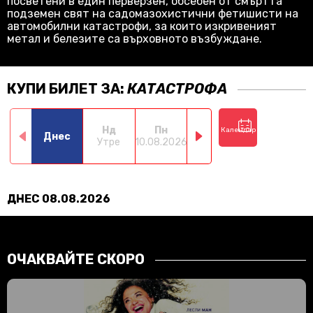
посветени в един перверзен, обсебен от смъртта
подземен свят на садомазохистични фетишисти на
автомобилни катастрофи, за които изкривеният
метал и белезите са върховното възбуждане.
КУПИ БИЛЕТ ЗА:
КАТАСТРОФА
Нд
Пн
Вт
Ср
Календар
Днес
Утре
10.08.2026
11.08.2026
12.08.2026
13.0
ДНЕС 08.08.2026
ОЧАКВАЙТЕ СКОРО