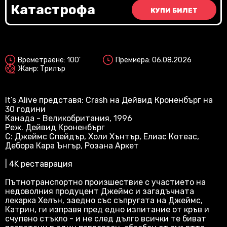
Vi
Катастрофа
КУПИ БИЛЕТ
2D
Времетраене: 100'
Премиера: 06.08.2026
Жанр: Трилър
It’s Alive представя: Crash на Дейвид Кроненбърг на
30 години
Канада - Великобритания, 1996
Реж. Дейвид Кроненбърг
С: Джеймс Спейдър, Холи Хънтър, Елиас Котеас,
Дебора Кара Ънгър, Розана Аркет
| 4K реставрация
Пътнотранспортно произшествие с участието на
недоволния продуцент Джеймс и загадъчната
лекарка Хелън, заедно със съпругата на Джеймс,
Катрин, ги изправя пред едно изпитание от кръв и
счупено стъкло - и не след дълго всички те биват