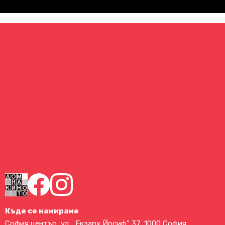
Къде се намираме
София център, ул. „Екзарх Йосиф“ 37, 1000 София