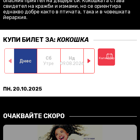
опасния приятел на дъщеря си. Кокошката става
свидетел на кражби и измами, но се ориентира
еднакво добре както в птичата, така и в човешката
йерархия.
КУПИ БИЛЕТ ЗА:
КОКОШКА
Сб
Нд
Пн
Вт
Календар
Днес
Утре
09.08.2026
10.08.2026
11.08.2026
12.0
ПН, 20.10.2025
ОЧАКВАЙТЕ СКОРО