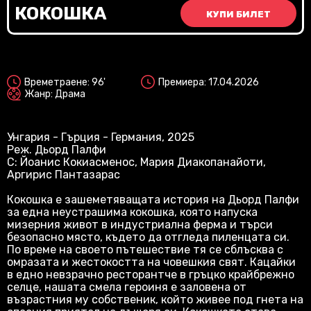
Vi
КОКОШКА
КУПИ БИЛЕТ
2D
Времетраене: 96'
Премиера: 17.04.2026
Жанр: Драма
Унгария - Гърция - Германия, 2025
Реж. Дьорд Палфи
С: Йоанис Кокиасменос, Мария Диакопанайоти,
Аргирис Пантазарас
Кокошка е зашеметяващата история на Дьорд Палфи
за една неустрашима кокошка, която напуска
мизерния живот в индустриална ферма и търси
безопасно място, където да отгледа пиленцата си.
По време на своето пътешествие тя се сблъсква с
омразата и жестокостта на човешкия свят. Кацайки
в едно невзрачно ресторантче в гръцко крайбрежно
селце, нашата смела героиня е заловена от
възрастния му собственик, който живее под гнета на