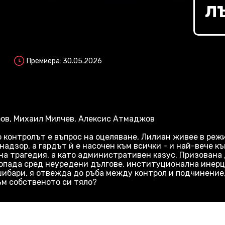
Л
Премиера: 30.05.2026
фов, Михаил Милчев, Алексис Атмаджов
 контролът е въпрос на оцеляване, Лилиан живее в реж
надзор, а гардът ѝ е насочен към всички - и най-вече к
а трагедия, а като административен казус. Призована д
попада сред неуредени дългове, институционална инерц
 шибари, я отвежда до ръба между контрол и подчинение
ъм собственото си тяло?