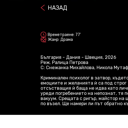
НАЗАД
2D
Времетраене: 77'
Жанр: Драма
България - Дания - Швеция, 2026
Реж. Ралица Петрова
С: Снежанка Михайлова, Никола Мута
Криминален психолог в затвор, където
емоциите и желанията ѝ са под строг 
отсъстващия ѝ баща не идва като личн
уреди погребението на непознат, тя 
вакуум. Срещата с ригър, майстор на
по възел. Ще намери ли път обратно к