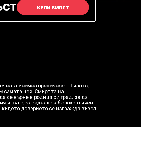
ЪСТ
КУПИ БИЛЕТ
им на клинична прецизност. Тялото,
ъм самата нея. Смъртта на
а се върне в родния си град, за да
ия и тяло, заседнало в бюрократичен
, където доверието се изгражда възел