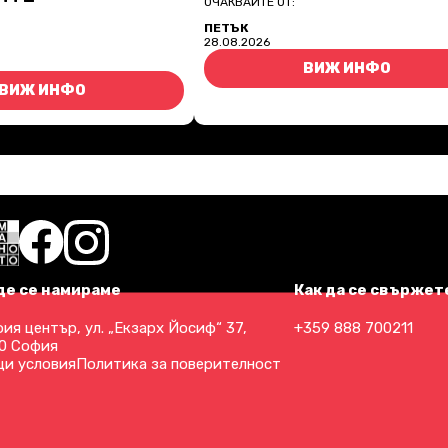
ОЧАКВАЙТЕ ОТ:
ПЕТЪК
28.08.2026
ВИЖ ИНФО
ВИЖ ИНФО
де се намираме
Как да се свържете
ия център, ул. „Екзарх Йосиф“ 37,
+359 888 700211
0 София
и условия
Политика за поверителност