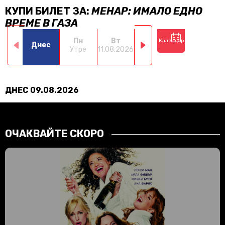
КУПИ БИЛЕТ ЗА:
МЕНАР: ИМАЛО ЕДНО
ВРЕМЕ В ГАЗА
Пн
Вт
Ср
Чт
Календар
Днес
Утре
11.08.2026
12.08.2026
13.08.2026
14.0
ДНЕС 09.08.2026
ОЧАКВАЙТЕ СКОРО