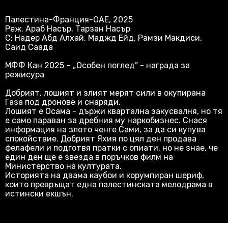
Палестина-Франция-ОАЕ, 2025
Реж. Араб Насър, Тарзан Насър
С: Надер Абд Алхай, Маджд Ейд, Рамзи Макдиси,
Саид Саада
МФФ Кан 2025 – „Особен поглед” - награда за
режисура
Добрият, лошият и злият мерят сили в окупирана
Газа под дронове и снаряди.
Лошият е Осама - държи квартална закусвалня, но тя
е само параван за дребния му наркобизнес. Снася
информация на злото ченге Сами, за да си купува
спокойствие. Добрият Яхия по цял ден продава
фелафели и подготвя пратки с опиати, но не знае, че
един ден ще е звезда в поръчков филм на
Министерство на културата.
Историята на двама каубои и корумпиран шериф,
които превръщат една палестинската мелодрама в
истински екшън.