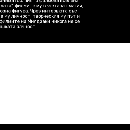
 аниматор, чиято филмова вселена
лата“, филмите му съчетават магия,
озна фигура. Чрез интервюта със
а му личност, творческия му път и
филмите на Миядзаки никога не се
ешката алчност.
А
д
Пн
Вт
Ср
Чт
.2026
17.08.2026
18.08.2026
19.08.2026
20.08.2026