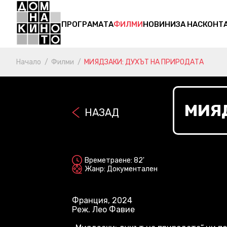
ПРОГРАМАТА
ФИЛМИ
НОВИНИ
ЗА НАС
КОНТ
Начало
Филми
МИЯДЗАКИ: ДУХЪТ НА ПРИРОДАТА
МИЯД
НАЗАД
2D
Времетраене: 82'
Жанр: Документален
Франция, 2024
Реж. Лео Фавие