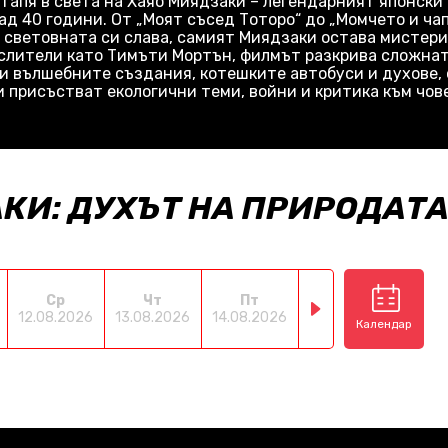
отапя в света на Хаяо Миядзаки – легендарният японски
д 40 години. От „Моят съсед Тоторо“ до „Момчето и чап
 световната си слава, самият Миядзаки остава мистери
мислители като Тимъти Мортън, филмът разкрива сложнат
и вълшебните създания, котешките автобуси и духове, 
и присъстват екологични теми, войни и критика към чов
КИ: ДУХЪТ НА ПРИРОДАТ
Ср
Чт
Пт
Сб
Н
12.08.2026
13.08.2026
14.08.2026
15.08.2026
16.08
Календар