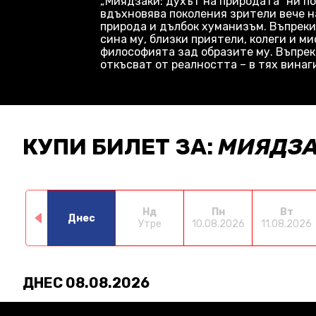
„Миядзаки: духът на природата“ ни п
вдъхновява поколения зрители вече на
природа и дълбок хуманизъм. Въпреки
сина му, близки приятели, колеги и 
философията зад образите му. Въпрек
откъсват от реалността – в тях винаг
КУПИ БИЛЕТ ЗА:
МИЯДЗА
Нд
Пн
Вт
Днес
Утре
10.08.2026
11.08.2026
ДНЕС 08.08.2026