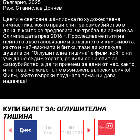
България, 2025
Реж. Станислав Дончев
Цвети е световна шампионка по художествена
гимнастика, която прави опит за самоубийство в
деня, в който се предполага, че трябва да замине за
Олимпиадата през 2016 г. Проследяваме пътя на
нейното възстановяване и връщането й към живота,
както и най-важната й битка, тази да излекува
душата си. "Оглушителна тишина" е филм, който ни
учи да не съдим хората, решили се на опит за
самоубийство, а да ги приемем за едни от нас, както
и на това, че животът е възможен, въпреки всичко!
Филм, който въпреки трудната тема, ни дава
надежда!
КУПИ БИЛЕТ ЗА:
ОГЛУШИТЕЛНА
ТИШИНА
Пн
Вт
Ср
Чт
Календар
Днес
Утре
11.08.2026
12.08.2026
13.08.2026
14.0