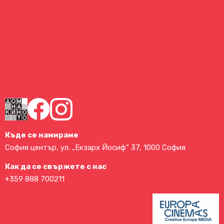
Къде се намираме
София център, ул. „Екзарх Йосиф“ 37, 1000 София
Как да се свържете с нас
+359 888 700211