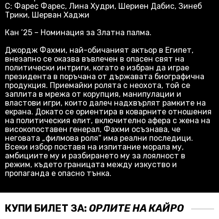
С: Фарес Фарес, Лина Худри, Шериен Дабис, Зинеб
Трики, Шерван Хаджи
Кан ’25 – Номинация за Златна палма.
Джордж Фахми, най-обичаният актьор в Египет,
внезапно се оказва въвлечен в опасен свят на
политически интриги, когато е избран да играе
президента в поръчана от държавата биографична
продукция. Приемайки ролята с неохота, той се
заплита в мрежа от корупция, манипулации и
властови игри, които далеч надхвърлят рамките на
екрана. Докато се ориентира в коварните отношения
на политическия елит, включително афера с жена на
високопоставен генерал, Фахми осъзнава, че
неговата „филмова роля“ има реални последици.
Всеки избор поставя на изпитание морала му,
амбициите му и разбирането му за лоялност в
режим, където границата между изкуство и
пропаганда е опасно тънка.
КУПИ БИЛЕТ ЗА:
ОРЛИТЕ НА КАЙРО