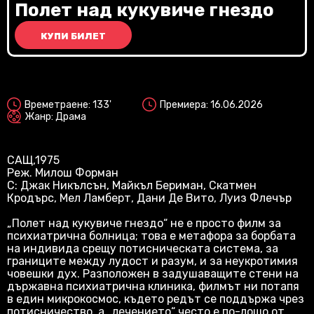
Vi
Полет над кукувиче гнездо
КУПИ БИЛЕТ
2D
Времетраене: 133'
Премиера: 16.06.2026
Жанр: Драма
САЩ,1975
Реж. Милош Форман
С: Джак Никълсън, Майкъл Бериман, Скатмен
Кродърс, Мел Ламберт, Дани Де Вито, Луиз Флечър
„Полет над кукувиче гнездо“ не е просто филм за
психиатрична болница; това е метафора за борбата
на индивида срещу потисническата система, за
границите между лудост и разум, и за неукротимия
човешки дух. Разположен в задушаващите стени на
държавна психиатрична клиника, филмът ни потапя
в един микрокосмос, където редът се поддържа чрез
потисничество, а „лечението“ често е по-лошо от