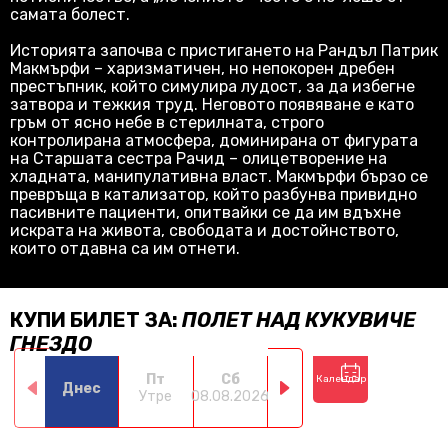
самата болест.
Историята започва с пристигането на Рандъл Патрик
Макмърфи – харизматичен, но непокорен дребен
престъпник, който симулира лудост, за да избегне
затвора и тежкия труд. Неговото появяване е като
гръм от ясно небе в стерилната, строго
контролирана атмосфера, доминирана от фигурата
на Старшата сестра Рачид – олицетворение на
хладната, манипулативна власт. Макмърфи бързо се
превръща в катализатор, който разбунва привидно
пасивните пациенти, опитвайки се да им вдъхне
искрата на живота, свободата и достойнството,
които отдавна са им отнети.
КУПИ БИЛЕТ ЗА:
ПОЛЕТ НАД КУКУВИЧЕ
ГНЕЗДО
Пт
Сб
Нд
Пн
Календар
Днес
Утре
08.08.2026
09.08.2026
10.08.2026
11.0