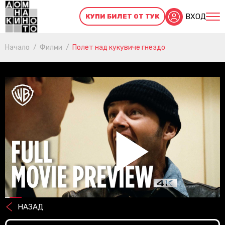
ВХОД
КУПИ БИЛЕТ ОТ ТУК
Начало
Филми
Полет над кукувиче гнездо
Pl
НАЗАД