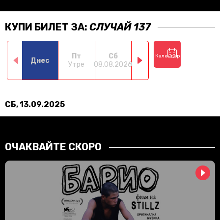
КУПИ БИЛЕТ ЗА:
СЛУЧАЙ 137
Пт
Сб
Нд
Пн
Календар
Днес
Утре
08.08.2026
09.08.2026
10.08.2026
11.0
СБ, 13.09.2025
ОЧАКВАЙТЕ СКОРО