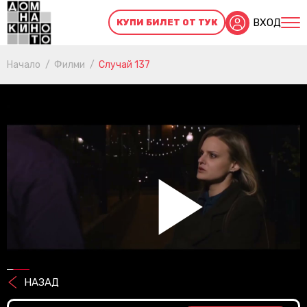
ВХОД
КУПИ БИЛЕТ ОТ ТУК
Начало
Филми
Случай 137
Pl
НАЗАД