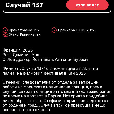
Vi
Случай 137
КУПИ БИЛЕТ
2D
Времетраене: 115'
Премиера: 01.05.2026
Жанр: Криминален
Франция, 2025
Реж. Доминик Мол
С: Леа Дрaкър, Йоан Блан, Антония Буреси
Филмът „Случай 137” е с номинация за „Златна
палма” на филмовия фестивал в Кан 2025
Стефани, следователка от отдела за вътрешни
работи на френската национална полиция, поема
случай, свързан с инцидент с млад мъж, тежко ранен
по време на протест в Париж. Историята придобива
личен обрат, когато Стефани открива, че жертвата е
от родния й град. „Случай 137” се превръща в нещо
повече от просто число.