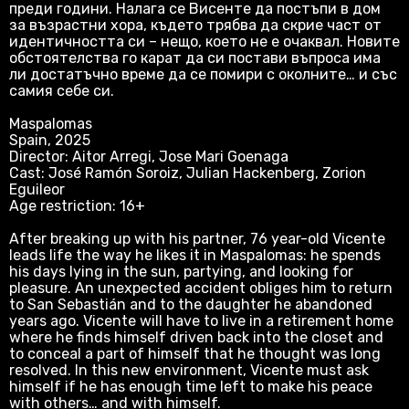
преди години. Налага се Висенте да постъпи в дом
за възрастни хора, където трябва да скрие част от
идентичността си – нещо, което не е очаквал. Новите
обстоятелства го карат да си постави въпроса има
ли достатъчно време да се помири с околните… и със
самия себе си.
Maspalomas
Spain, 2025
Director: Aitor Arregi, Jose Mari Goenaga
Cast: José Ramón Soroiz, Julian Hackenberg, Zorion
Eguileor
Age restriction: 16+
After breaking up with his partner, 76 year-old Vicente
leads life the way he likes it in Maspalomas: he spends
his days lying in the sun, partying, and looking for
pleasure. An unexpected accident obliges him to return
to San Sebastián and to the daughter he abandoned
years ago. Vicente will have to live in a retirement home
where he finds himself driven back into the closet and
to conceal a part of himself that he thought was long
resolved. In this new environment, Vicente must ask
himself if he has enough time left to make his peace
with others… and with himself.