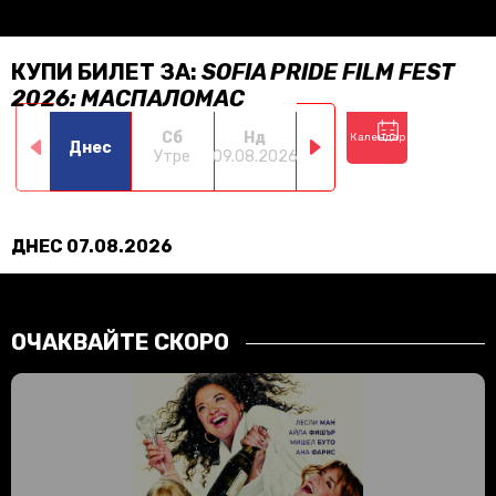
КУПИ БИЛЕТ ЗА:
SOFIA PRIDE FILM FEST
2026: МАСПАЛОМАС
Сб
Нд
Пн
Вт
Календар
Днес
Утре
09.08.2026
10.08.2026
11.08.2026
12.0
ДНЕС 07.08.2026
ОЧАКВАЙТЕ СКОРО