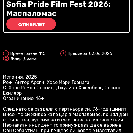
Vi
Sofia Pride Film Fest 2026:
Маспаломас
КУПИ БИЛЕТ
2D
Времетраене: 115'
Премиера: 03.06.2026
Жанр: Драма
Испания, 2025
Реж. Аитор Ареги, Хосе Мари Гоенага
С: Хосе Рамон Сороис, Джулиан Хакенберг, Сорион
Екилеор
Ограничение: 16+
След като се разделя с партньора си, 76-годишният
Висенте си живее като цар в Маспаломас: по цял ден
събира тен, купонясва и се отдава на удоволствия.
Неочакван инцидент го принуждава да се върне в
Сан Себастиан, при дъщеря си, която е изоставил