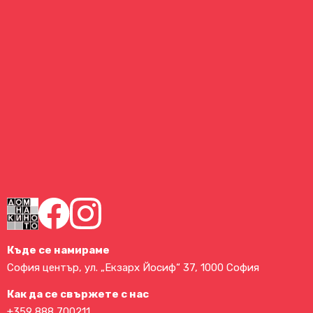
Къде се намираме
София център, ул. „Екзарх Йосиф“ 37, 1000 София
Как да се свържете с нас
+359 888 700211