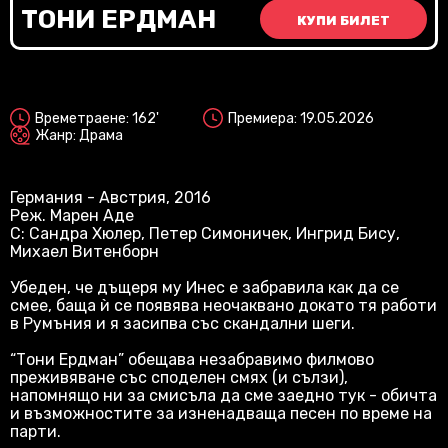
Vi
ТОНИ ЕРДМАН
КУПИ БИЛЕТ
2D
Времетраене: 162'
Премиера: 19.05.2026
Жанр: Драма
Германия - Австрия, 2016
Реж. Марен Аде
С: Сандра Хюлер, Петер Симоничек, Ингрид Бису,
Михаел Витенборн
Убеден, че дъщеря му Инес е забравила как да се
смее, баща ѝ се появява неочаквано докато тя работи
в Румъния и я засипва със скандални шеги.
“Тони Ердман” обещава незабравимо филмово
преживяване със споделен смях (и сълзи),
напомнящо ни за смисъла да сме заедно тук - обичта
и възможностите за изненадваща песен по време на
парти.