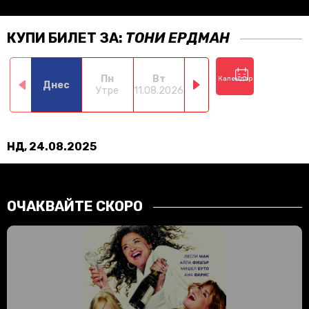
КУПИ БИЛЕТ ЗА:
ТОНИ ЕРДМАН
Пн
Вт
Ср
Чт
Календар
Днес
Утре
11.08.2026
12.08.2026
13.08.2026
14.0
НД, 24.08.2025
ОЧАКВАЙТЕ СКОРО