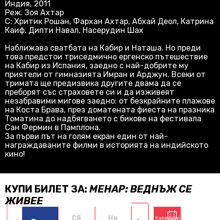
Индия, 2011
Реж. Зоя Ахтар
С: Хритик Рошан, Фархан Ахтар, Абхай Деол, Катрина
Каиф, Дипти Навал, Насерудин Шах
Наближава сватбата на Кабир и Наташа. Но преди
това предстои триседмично ергенско пътешествие
на Кабир из Испания, заедно с най-добрите му
приятели от гимназията Имран и Арджун. Всеки от
тримата ще предизвика другите двама да се
преборят със страховете си и да изживеят
незабравими мигове заедно: от безкрайните плажове
на Коста Брава, през доматената фиеста на празника
Томатина до надбягването с бикове на фестивала
Сан Фермин в Памплона.
За първи път на голям екран един от най-
награждаваните филми в историята на индийското
кино!
КУПИ БИЛЕТ ЗА:
МЕНАР: ВЕДНЪЖ СЕ
ЖИВЕЕ
Сб
Нд
Пн
Вт
Календар