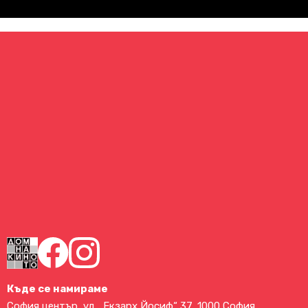
Къде се намираме
София център, ул. „Екзарх Йосиф“ 37, 1000 София