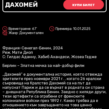
Vi
ДАХОМЕЙ
КУПИ БИЛЕТ
2D
Времетраене: 67'
Премиера: 10.01.2025
Жанр: Документален
Франция-Сенегал-Бенин, 2024
Реж. Мати Диоп
С: Гилдас Аданну, Хабиб Ахандеси, Жозеа Гедже
Берлин – Златна мечка за най-добър филм
„Дахомей” е документална история, която отвежда
зрителите през ноември 2021 г. , когато 26 кралски
съкровища на Кралство Дахомей са на път да
напуснат Париж и да се върнат в родната си страна
– днешната Република Бенин. Заедно с хиляди други,
тези артефакти са ограбени от френските
колониални войски през 1892 г. Какво трябва да е
отношението към завръщането на това ценно