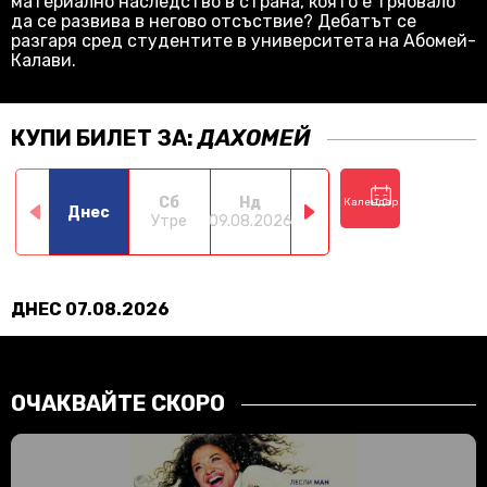
материално наследство в страна, която е трябвало
да се развива в негово отсъствие? Дебатът се
разгаря сред студентите в университета на Абомей-
Калави.
КУПИ БИЛЕТ ЗА:
ДАХОМЕЙ
Сб
Нд
Пн
Вт
Календар
Днес
Утре
09.08.2026
10.08.2026
11.08.2026
12.0
ДНЕС 07.08.2026
ОЧАКВАЙТЕ СКОРО