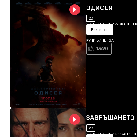
ОДИСЕЯ
2D
ВРЕМЕТРАЕНЕ:
172'
ЖАНР:
Е
Виж инфо
КУПИ БИЛЕТ ЗА:
13:20
ЗАВРЪЩАНЕТО
2D
ВРЕМЕТРАЕНЕ:
116'
ЖАНР:
ПР