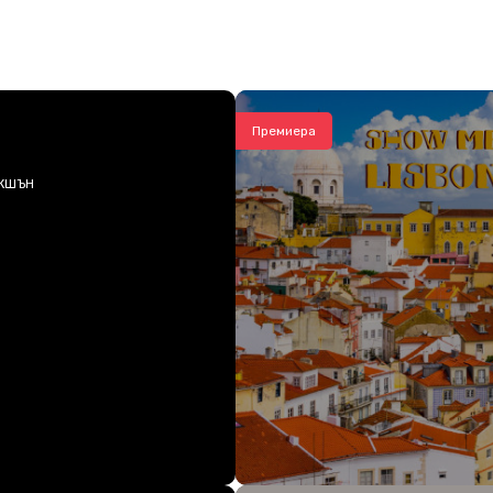
Премиера
КШЪН