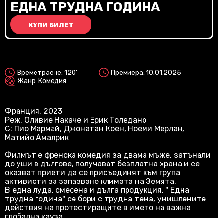
Vi
ЕДНА ТРУДНА ГОДИНА
КУПИ БИЛЕТ
2D
Времетраене: 120'
Премиера: 10.01.2025
Жанр: Комедия
Франция, 2023
Реж. Оливие Накаче и Ерик Толедано
С: Пио Мармай, Джонатан Коен, Ноеми Мерлан,
Матийо Амалрик
Филмът е френска комедия за двама мъже, затънали
до уши в дългове, получават безплатна храна и се
оказват приети да се присъединят към група
активисти за запазване климата на Земята.
В една луда, смесена и дълга продукция, " Една
трудна година" се бори с трудна тема, умишлените
действия на протестиращите в името на важна
глобална кауза.