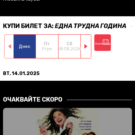
КУПИ БИЛЕТ ЗА:
ЕДНА ТРУДНА ГОДИНА
Пт
Сб
Нд
Пн
Календар
Днес
Утре
08.08.2026
09.08.2026
10.08.2026
11.0
ВТ, 14.01.2025
ОЧАКВАЙТЕ СКОРО