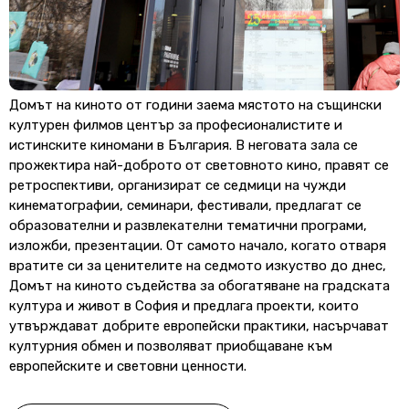
Домът на киното от години заема мястото на същински
културен филмов център за професионалистите и
истинските киномани в България. В неговата зала се
прожектира най-доброто от световното кино, правят се
ретроспективи, организират се седмици на чужди
кинематографии, семинари, фестивали, предлагат се
образователни и развлекателни тематични програми,
изложби, презентации. От самото начало, когато отваря
вратите си за ценителите на седмото изкуство до днес,
Домът на киното съдейства за обогатяване на градската
култура и живот в София и предлага проекти, които
утвърждават добрите европейски практики, насърчават
културния обмен и позволяват приобщаване към
европейските и световни ценности.