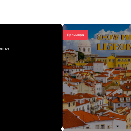
Премиера
КШЪН