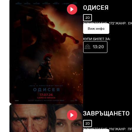
ОДИСЕЯ
2D
ВРЕМЕТРАЕНЕ:
172'
ЖАНР:
Е
Виж инфо
КУПИ БИЛЕТ ЗА:
13:20
ЗАВРЪЩАНЕТО
2D
ВРЕМЕТРАЕНЕ:
116'
ЖАНР:
ПР