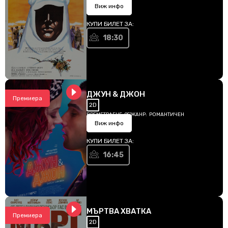
Виж инфо
КУПИ БИЛЕТ ЗА:
18:30
ДЖУН & ДЖОН
Премиера
2D
ВРЕМЕТРАЕНЕ:
95'
ЖАНР:
РОМАНТИЧЕН
Виж инфо
КУПИ БИЛЕТ ЗА:
16:45
МЪРТВА ХВАТКА
Премиера
2D