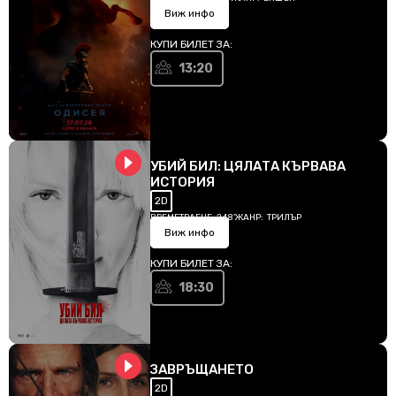
Виж инфо
КУПИ БИЛЕТ ЗА:
13:20
УБИЙ БИЛ: ЦЯЛАТА КЪРВАВА
ИСТОРИЯ
2D
ВРЕМЕТРАЕНЕ:
248'
ЖАНР:
ТРИЛЪР
Виж инфо
КУПИ БИЛЕТ ЗА:
18:30
ЗАВРЪЩАНЕТО
2D