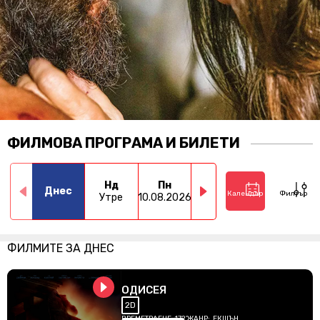
ФИЛМОВА ПРОГРАМА И БИЛЕТИ
Нд
Пн
Вт
Ср
Днес
Календар
Филтър
Утре
10.08.2026
11.08.2026
12.08.2026
13.0
ФИЛМИТЕ ЗА
ДНЕС
ОДИСЕЯ
2D
ВРЕМЕТРАЕНЕ:
172'
ЖАНР:
ЕКШЪН