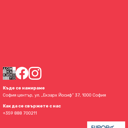
Къде се намираме
София център, ул. „Екзарх Йосиф“ 37, 1000 София
Как да се свържете с нас
+359 888 700211