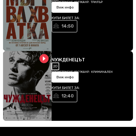
ВРЕМЕТРАЕНЕ:
103'
ЖАНР:
ТРИЛЪР
Виж инфо
КУПИ БИЛЕТ ЗА:
14:50
ЧУЖДЕНЕЦЪТ
2D
ВРЕМЕТРАЕНЕ:
120'
ЖАНР:
КРИМИНАЛЕН
Виж инфо
КУПИ БИЛЕТ ЗА:
12:40