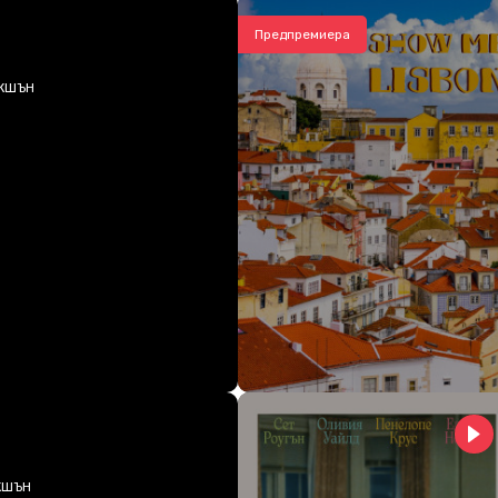
Предпремиера
КШЪН
КШЪН