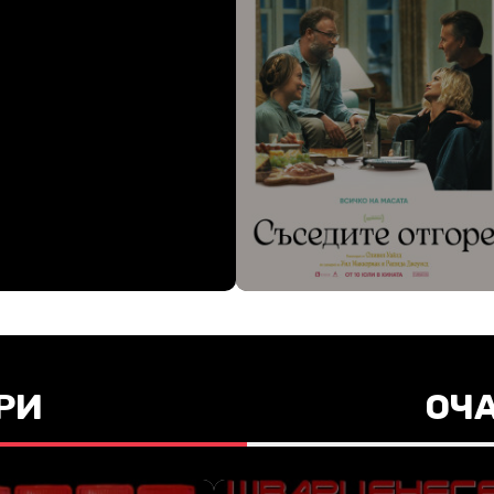
РИ
ОЧ