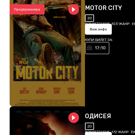
MOTOR CITY
Предпремиера
2D
ВРЕМЕТРАЕНЕ:
103'
ЖАНР:
Е
Виж инфо
КУПИ БИЛЕТ ЗА:
17:10
ОДИСЕЯ
2D
ВРЕМЕТРАЕНЕ:
172'
ЖАНР:
Е