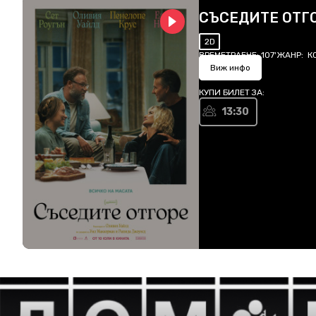
СЪСЕДИТЕ ОТГ
2D
ВРЕМЕТРАЕНЕ:
107'
ЖАНР:
К
Виж инфо
КУПИ БИЛЕТ ЗА:
13:30