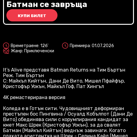
Vi
Батман се завръща
КУПИ БИЛЕТ
2D
Времетраене: 126'
Премиера: 01.07.2026
Жанр: Приключенски
It’s Alive представя Batman Returns на Тим Бъртън
Реж. Тим Бъртън
С: Майкъл Кийтън, Дани Де Вито, Мишел Пфайфър,
Кристофър Уокън, Майкъл Гоф, Пат Хингъл
4K ремастерирана версия
Коледа е в Готъм сити. Чудовищният деформиран
престъпен бос Пингвина / Осуалд Кобълпот (Дани Де
Вито) обединява сили с корумпирания кандидат за
кмет Макс Шрек (Кристофър Уокън), за да свалят
Батман (Майкъл Кийтън) веднъж завинаги. Когато
плахата асистентка на Шрек - Селина Кайл (Мишел