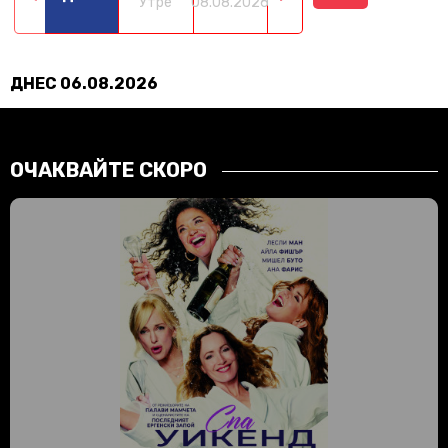
Утре
08.08.2026
09.08.2026
10.08.2026
11.0
ДНЕС 06.08.2026
ОЧАКВАЙТЕ СКОРО