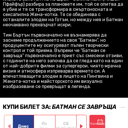
Пфайфър) разбира за плановете им, той се опитва да
я убие и тя се трансформира в смъртоносната и
сексапилна Жена-котка. Тя се обединява с
останалите злодеи на Готъм, но между нея и Батман
неочаквано прехвърчат искри.
Тим Бъртън първоначално не възнамерява да
заснеме продължението на своя “Батман”, но
продуцентите му осигуряват пълен творчески
контрол и той приема. Въпреки че “Батман се
завръща” първоначално е приет със смесени отзиви,
с годините на него започва да се гледа като на един
от най-добрите филми за супергерои, чиято мрачна
визия и атмосфера изпреварва времето си. А
впечатляващите злодеи в лицето на Пингвина и
Жената-котка и майсторското им визуално
изобразяване се превръщат в легенда.
КУПИ БИЛЕТ ЗА:
БАТМАН СЕ ЗАВРЪЩА
Пт
Сб
Нд
Пн
Календар
Днес