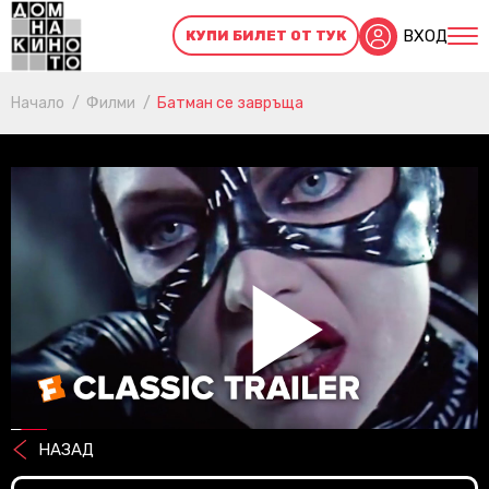
ВХОД
КУПИ БИЛЕТ ОТ ТУК
Начало
Филми
Батман се завръща
Pl
НАЗАД