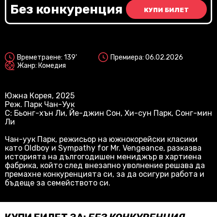
Vi
Без конкуренция
КУПИ БИЛЕТ
2D
Времетраене: 139'
Премиера: 06.02.2026
Жанр: Комедия
Южна Корея, 2025
Реж. Парк Чан-Уук
С: Бьонг-хън Ли, Йе-джин Сон, Хи-сун Парк, Сонг-мин
Ли
Чан-уук Парк, режисьор на южнокорейски класики
като Oldboy и Sympathy for Mr. Vengeance, разказва
историята на дългогодишен мениджър в хартиена
фабрика, който след внезапно уволнение решава да
премахне конкуренцията си, за да осигури работа и
бъдеще за семейството си.