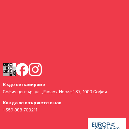
Къде се намираме
София център, ул. „Екзарх Йосиф“ 37, 1000 София
Как да се свържете с нас
+359 888 700211