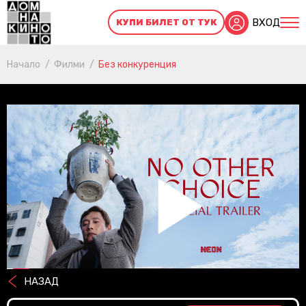
ВХОД
КУПИ БИЛЕТ ОТ ТУК
Начало
Филми
Без конкуренция
Pl
НАЗАД