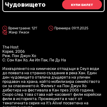
Vi
Чудовището
КУПИ БИЛЕТ
2D
Времетраене: 121'
Премиера: 09.11.2025
Жанр: Ужаси
The Host
Корея, 2006
Реж. Пон Джун Хо
С: Сон Кан Хо, Ае Ил Пак, Пе Ду На
Изхвърлянето на химически отпадъци в Сеул води
до появата на странно създание в река Хан. Един
ден чудовището отвлича дъщерята на уличен
продавач на храна, който мобилизира семейството
си за спасението ѝ. Филмът на Пон Джун Хо
дебютира на фестивала в Кан през 2006 година.
Скоро след това става най-касовият филм корейски
филм в историята. Прожекцията е част от
тематичната серия на It’s Alive! посветена на