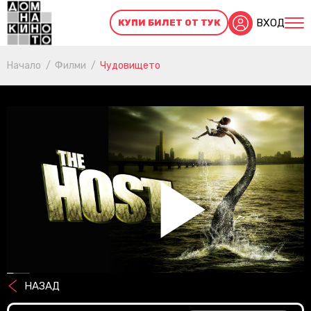
ВХОД
КУПИ БИЛЕТ ОТ ТУК
Начало
Филми
Чудовището
Pl
НАЗАД