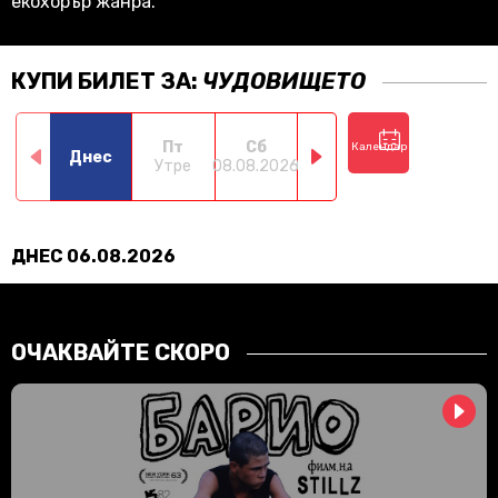
екохорър жанра.
КУПИ БИЛЕТ ЗА:
ЧУДОВИЩЕТО
Пт
Сб
Нд
Пн
Календар
Днес
Утре
08.08.2026
09.08.2026
10.08.2026
11.0
ДНЕС 06.08.2026
ОЧАКВАЙТЕ СКОРО