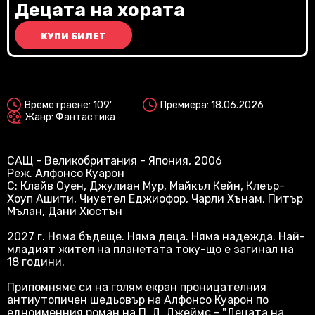
Vi
Децата на хората
КУПИ БИЛЕТ
2D
Времетраене: 109'
Премиера: 18.06.2026
Жанр: Фантастика
САЩ - Великобритания - Япония, 2006
Реж. Алфонсо Куарон
С: Клайв Оуен, Джулиан Мур, Майкъл Кейн, Клеър-
Хоуп Ашити, Чиуетел Еджиофор, Чарли Хънам, Питър
Мълан, Дани Хюстън
2027 г. Няма бъдеще. Няма деца. Няма надежда. Най-
младият жител на планетата току-що е загинал на
18 години.
Припомняме си на голям екран проницателния
антиутопичен шедьовър на Алфонсо Куарон по
едноименния роман на П. Д. Джеймс - "Децата на