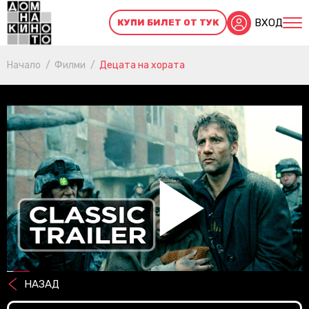
ВХОД
КУПИ БИЛЕТ ОТ ТУК
Начало
Филми
Децата на хората
Pl
НАЗАД