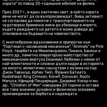
хората" по повод 20-годишния юбилей на филма.
През 2027 г., в един хаотичен свят, в който хората
вече не могат да се възпроизвеждат, бивш активист
се съгласява да помогне с транспортирането на
чудотворно бременна жена до убежище в морето,
където раждането на детето ѝ може доведе до
спасяване на бъдещето на човечеството.
С многообразни вдъхновения и препратки към
"Портокал с часовников механизъм", "Animals" на Pink
Floyd, творбите на Микеланджело, Пикасо, Банкси и
много др., паметно операторско майсторство от
мексиканския виртуоз Еманюел Любезки с някои от
най-влиятелните и сложни дълги кадри в историята
на киното, еклектичен саундтрак с музика на сър
Джон Тавънър, Aphex Twin, Франко Батиато,
Radiohead, King Crimson, Kone9, Donovan, Roots
Manuva, Кфищоф Пендерецки, Джарвис Кокър и мн.
др., "Children of Men" навършва 20 години и остава
все така значимо духовно и физически осезаемо
произведение за борбата и надеждата.