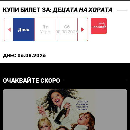
КУПИ БИЛЕТ ЗА:
ДЕЦАТА НА ХОРАТА
Пт
Сб
Нд
Пн
Календар
Днес
Утре
08.08.2026
09.08.2026
10.08.2026
11.0
ДНЕС 06.08.2026
ОЧАКВАЙТЕ СКОРО