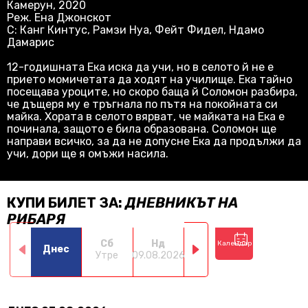
Камерун, 2020
Реж. Ена Джонскот
С: Канг Кинтус, Рамзи Нуа, Фейт Фидел, Ндамо
Дамарис
12-годишната Ека иска да учи, но в селото й не е
прието момичетата да ходят на училище. Ека тайно
посещава уроците, но скоро баща й Соломон разбира,
че дъщеря му е тръгнала по пътя на покойната си
майка. Хората в селото вярват, че майката на Ека е
починала, защото е била образована. Соломон ще
направи всичко, за да не допусне Ека да продължи да
учи, дори ще я омъжи насила.
КУПИ БИЛЕТ ЗА:
ДНЕВНИКЪТ НА
РИБАРЯ
Сб
Нд
Пн
Вт
Календар
Днес
Утре
09.08.2026
10.08.2026
11.08.2026
12.0