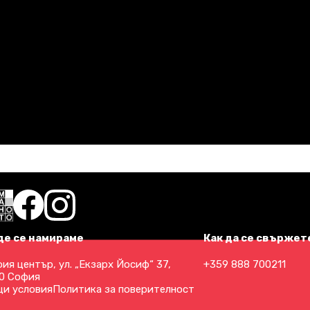
де се намираме
Как да се свържете
ия център, ул. „Екзарх Йосиф“ 37,
+359 888 700211
0 София
и условия
Политика за поверителност