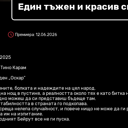
Един тъжен и красив с
Премиера: 12.06.2026
,2025
, Тино Карам
ен „Оскар”
ените, болката и надеждите на цял народ.
на нощ в пустиня, а реалността около тях е като битка 
удно можеш да си представиш бъдеще там.
стабилността в страната го подкопава.
 среща нелепа случайност, и повече нищо не може да ги 
а им на изпитание.
одният Бейрут все не ги пуска.