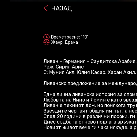
НАЗАД
2D
Времетраене: 110'
Жанр: Драма
Ливан - Германия - Саудитска Арабия
Реж. Сирил Арис
С: Муния Акл, Юлия Касар, Хасан Акил
Ливанско предложение за международ
Една лична ливанска история за спом
Любовта на Нино и Ясмин е като звезд
Ливан е техният дом, но понякога тр
Звездите чертаят общия им път, а не
След 20 години в различни посоки, ги
Днес съдбата отново подлага връзкат
Новият живот вече ги чака някъде, а р