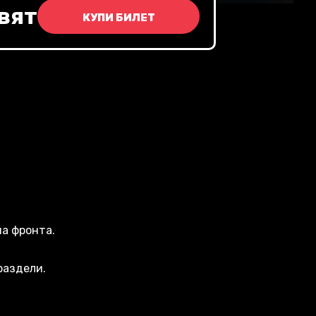
вят
КУПИ БИЛЕТ
на фронта.
раздели.