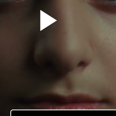
Pla
Vid