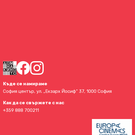
Къде се намираме
София център, ул. „Екзарх Йосиф“ 37, 1000 София
Как да се свържете с нас
+359 888 700211