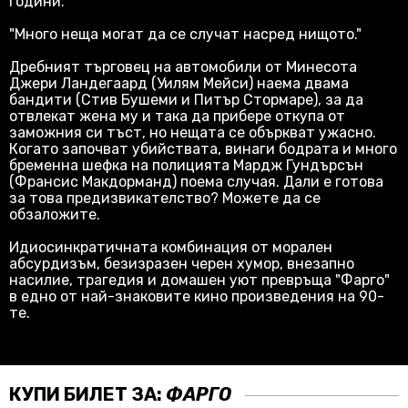
години.
"Много неща могат да се случат насред нищото."
Дребният търговец на автомобили от Минесота
Джери Ландегаард (Уилям Мейси) наема двама
бандити (Стив Бушеми и Питър Стормаре), за да
отвлекат жена му и така да прибере откупа от
заможния си тъст, но нещата се объркват ужасно.
Когато започват убийствата, винаги бодрата и много
бременна шефка на полицията Мардж Гундърсън
(Франсис Макдорманд) поема случая. Дали е готова
за това предизвикателство? Можете да се
обзаложите.
Идиосинкратичната комбинация от морален
абсурдизъм, безизразен черен хумор, внезапно
насилие, трагедия и домашен уют превръща "Фарго"
в едно от най-знаковите кино произведения на 90-
те.
КУПИ БИЛЕТ ЗА:
ФАРГО