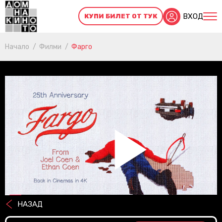
ВХОД
КУПИ БИЛЕТ ОТ ТУК
Начало
Филми
Фарго
Pl
НАЗАД