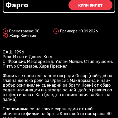
Vi
Фарго
КУПИ БИЛЕТ
2D
Времетраене: 98'
Премиера: 18.01.2026
Жанр: Комедия
САЩ, 1996
Реж. Итън и Джоел Коен
С: Франсис Макдорманд, Уилям Мейси, Стив Бушеми,
Питър Стормаре, Харв Преснел
Филмът е носител на две награди Оскар (най-добра
главна женска роля за Франсис Макдорманд и най-
добър оригинален сценарий за братя Коен) от общо
седем номинации и награда за най-добър режисьор
от фестивала в Кан (заедно с номинация за Златна
палма).
Припомняме си на голям екран един от най-
обичаните филми на братя Коен, който навършва 30