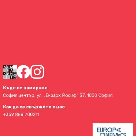
Къде се намираме
София център, ул. „Екзарх Йосиф“ 37, 1000 София
Как да се свържете с нас
+359 888 700211