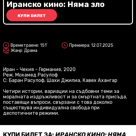
Vi
Иранско кино: Няма зло
КУПИ БИЛЕТ
2D
Времетраене: 151'
Премиера: 12.07.2025
Жанр: Драма
Иран - Чехия - Германия, 2020
Реж. Мохамед Расулоф
С: Баран Расулоф, Шахи Джилиа, Кавех Ахангар
Четири истории, вариации на съдбовни теми за
моралната издръжливост и за смъртната присъда,
поставящи въпроси, свързани с това доколко
съществува индивидуална свобода при
деспотичните режими.
КУПИ БИЛЕТ ЗА:
ИРАНСКО КИНО: НЯМА