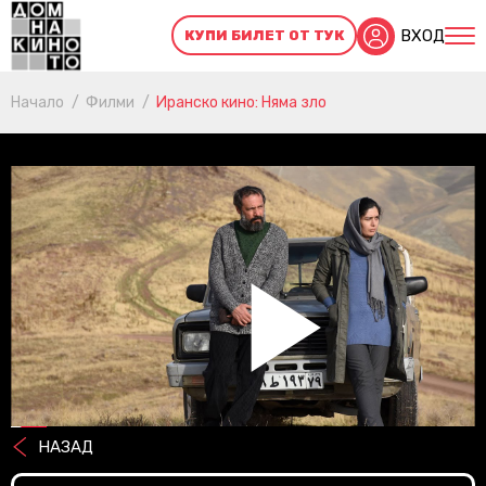
ВХОД
КУПИ БИЛЕТ ОТ ТУК
Начало
Филми
Иранско кино: Няма зло
Pl
НАЗАД