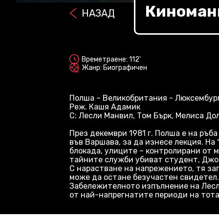
Киномани
НАЗАД
2D
Времетраене: 112'
Жанр: Биографичен
Полша – Великобритания - Люксембург
Реж. Кашя Адамик
С: Лесли Манвил, Том Бърк, Мелиса До
През декември 1981 г. Полша е на ръ
във Варшава, за да изнесе лекция. На
блокада, улиците – контролирани от м
тайните служби убиват студент, Джо
С нарастване на напрежението, тя за
може да остане безучастен свидетел.
Забележителното изпълнение на Лесли
от най-напрегнатите периоди на тот