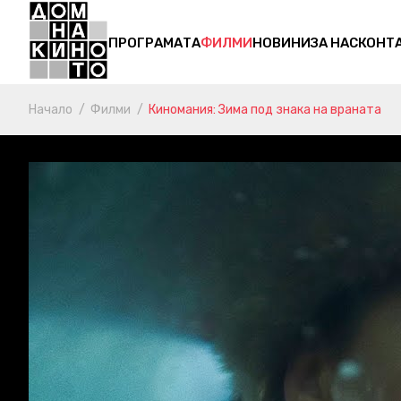
ПРОГРАМАТА
ФИЛМИ
НОВИНИ
ЗА НАС
КОНТ
Начало
Филми
Киномания: Зима под знака на враната