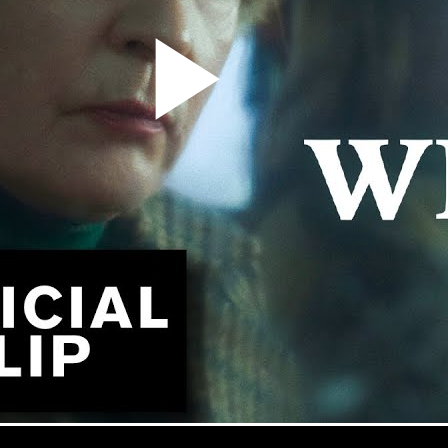
Pla
Vid