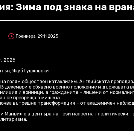
я: Зима под знака на вран
Премиера: 29.11.2025
, 2025
лтън, Якуб Гушковски
ба на голям обществен катаклизъм. Английската препод
 13 декември е обявено военно положение и държавата в
илиция и войници, а гражданите – лишени от нормалнит
ан се превръща в мишена.
почва вътрешна трансформация – от академичен наблюда
 Манвил е в центъра на този напрегнат политически т
алитаризма.