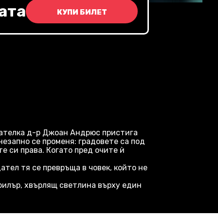
ата
КУПИ БИЛЕТ
авателка д-р Джоан Андрюс пристига
незапно се променя: градовете са под
е си права. Когато пред очите ѝ
тел тя се превръща в човек, който не
рилър, хвърлящ светлина върху един