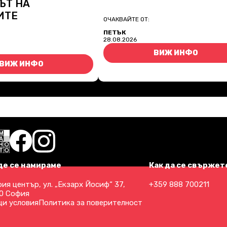
ЪТ НА
ИТЕ
ОЧАКВАЙТЕ ОТ:
ПЕТЪК
28.08.2026
ВИЖ ИНФО
ВИЖ ИНФО
де се намираме
Как да се свържете
ия център, ул. „Екзарх Йосиф“ 37,
+359 888 700211
0 София
и условия
Политика за поверителност