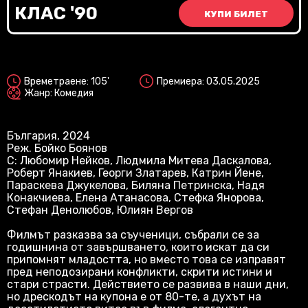
Vi
КЛАС '90
КУПИ БИЛЕТ
2D
Времетраене: 105'
Премиера: 03.05.2025
Жанр: Комедия
България, 2024
Реж. Бойко Боянов
С: Любомир Нейков, Людмила Митева Даскалова,
Роберт Янакиев, Георги Златарев, Катрин Йене,
Параскева Джукелова, Биляна Петринска, Надя
Конакчиева, Елена Атанасова, Стефка Янорова,
Стефан Денолюбов, Юлиян Вергов
Филмът разказва за съученици, събрали се за
годишнина от завършването, които искат да си
припомнят младостта, но вместо това се изправят
пред неподозирани конфликти, скрити истини и
стари страсти. Действието се развива в наши дни,
но дрескодът на купона е от 80-те, а духът на