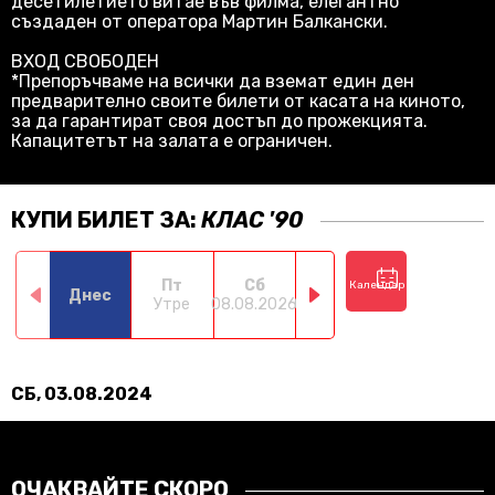
десетилетието витае във филма, елегантно
създаден от оператора Мартин Балкански.
ВХОД СВОБОДЕН
*Препоръчваме на всички да вземат един ден
предварително своите билети от касата на киното,
за да гарантират своя достъп до прожекцията.
Капацитетът на залата е ограничен.
КУПИ БИЛЕТ ЗА:
КЛАС '90
Пт
Сб
Нд
Пн
Календар
Днес
Утре
08.08.2026
09.08.2026
10.08.2026
11.0
СБ, 03.08.2024
ОЧАКВАЙТЕ СКОРО