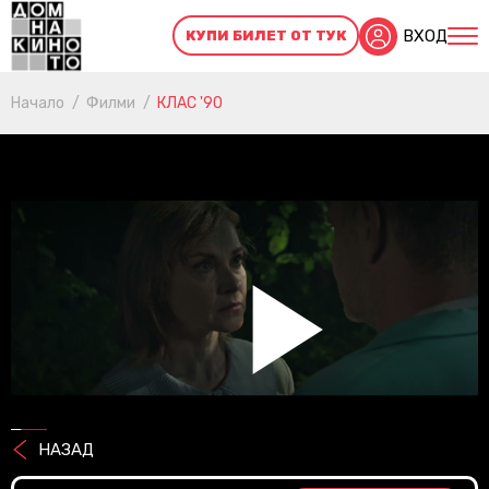
ВХОД
КУПИ БИЛЕТ ОТ ТУК
Начало
Филми
КЛАС '90
Pl
НАЗАД