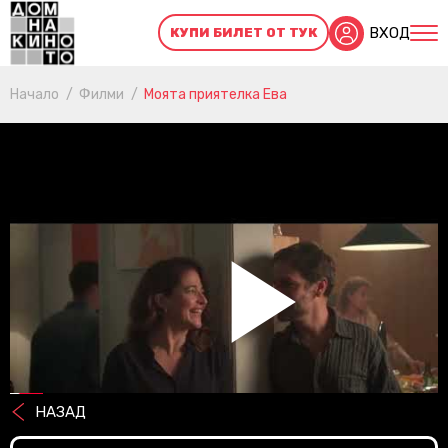
ВХОД
КУПИ БИЛЕТ ОТ ТУК
Начало
Филми
Моята приятелка Ева
Pl
НАЗАД