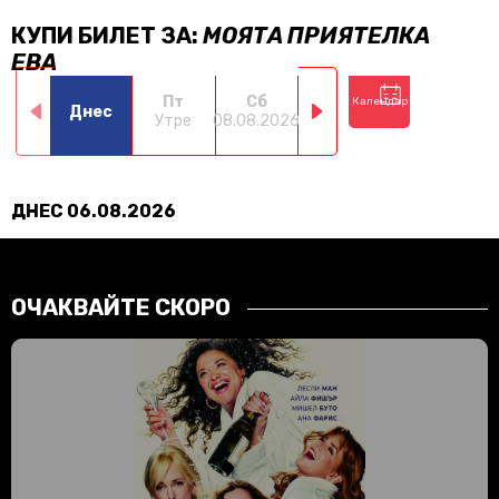
КУПИ БИЛЕТ ЗА:
МОЯТА ПРИЯТЕЛКА
ЕВА
Пт
Сб
Нд
Пн
Календар
Днес
Утре
08.08.2026
09.08.2026
10.08.2026
11.0
ДНЕС 06.08.2026
ОЧАКВАЙТЕ СКОРО