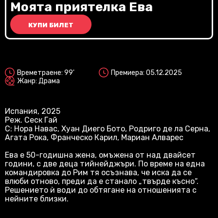
Vi
Моята приятелка Ева
КУПИ БИЛЕТ
2D
Времетраене: 99'
Премиера: 05.12.2025
Жанр: Драма
Испания, 2025
Реж. Сеск Гай
С: Нора Навас, Хуан Диего Бото, Родриго де ла Серна,
Агата Рока, Франческо Карил, Мариан Алварес
Ева е 50-годишна жена, омъжена от над двайсет
години, с две деца тийнейджъри. По време на една
командировка до Рим тя осъзнава, че иска да се
влюби отново, преди да е станало „твърде късно“.
Решението ѝ води до обтягане на отношенията с
нейните близки.