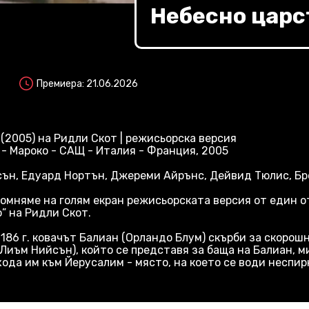
Небесно царс
Премиера: 21.06.2026
n (2005) на Ридли Скот | режисьорска версия
- Мароко - САЩ - Италия - Франция, 2005
йсън, Едуард Нортън, Джереми Айрънс, Дейвид Тюлис, Б
помняме на голям екран режисьорската версия от един 
” на Ридли Скот.
186 г. ковачът Балиан (Орландо Блум) скърби за скорош
Лиъм Нийсън), който се представя за баща на Балиан, м
хода им към Йерусалим - място, на което се води неспир