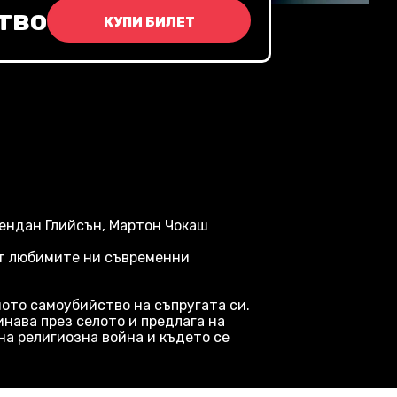
тво
КУПИ БИЛЕТ
рендан Глийсън, Мартон Чокаш
от любимите ни съвременни
ното самоубийство на съпругата си.
инава през селото и предлага на
на религиозна война и където се