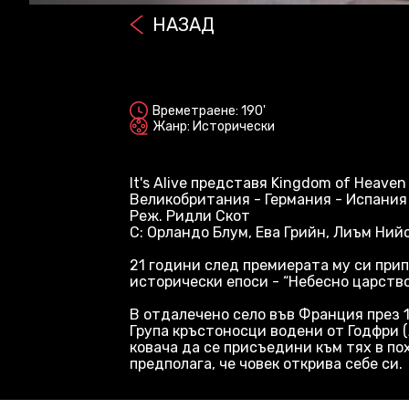
НАЗАД
2D
Времетраене: 190'
Жанр: Исторически
It's Alive представя Kingdom of Heave
Великобритания - Германия - Испания 
Реж. Ридли Скот
С: Орландо Блум, Ева Грийн, Лиъм Ни
21 години след премиерата му си при
исторически епоси - “Небесно царство
В отдалечено село във Франция през 1
Група кръстоносци водени от Годфри (
ковача да се присъедини към тях в по
предполага, че човек открива себе си.