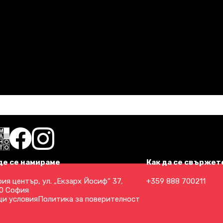
де се намираме
Как да се свържете
ия център, ул. „Екзарх Йосиф“ 37,
+359 888 700211
0 София
и условия
Политика за поверителност