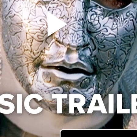
Pla
Vid