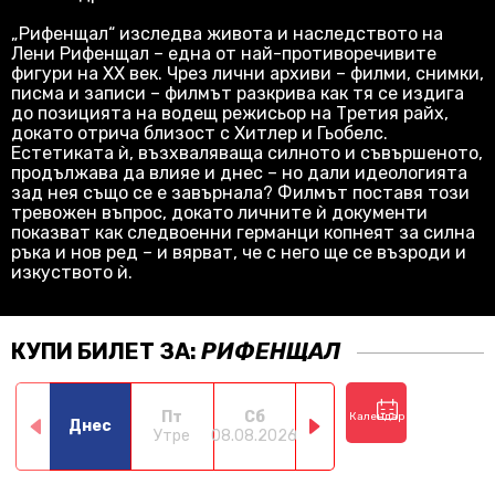
„Рифенщал“ изследва живота и наследството на
Лени Рифенщал – една от най-противоречивите
фигури на XX век. Чрез лични архиви – филми, снимки,
писма и записи – филмът разкрива как тя се издига
до позицията на водещ режисьор на Третия райх,
докато отрича близост с Хитлер и Гьобелс.
Естетиката ѝ, възхваляваща силното и съвършеното,
продължава да влияе и днес – но дали идеологията
зад нея също се е завърнала? Филмът поставя този
тревожен въпрос, докато личните ѝ документи
показват как следвоенни германци копнеят за силна
ръка и нов ред – и вярват, че с него ще се възроди и
изкуството ѝ.
КУПИ БИЛЕТ ЗА:
РИФЕНЩАЛ
Пт
Сб
Нд
Пн
Календар
Днес
Утре
08.08.2026
09.08.2026
10.08.2026
11.0