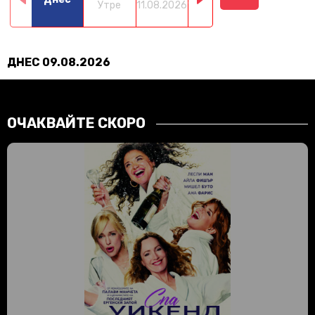
Утре
11.08.2026
12.08.2026
13.08.2026
14.0
ДНЕС 09.08.2026
ОЧАКВАЙТЕ СКОРО