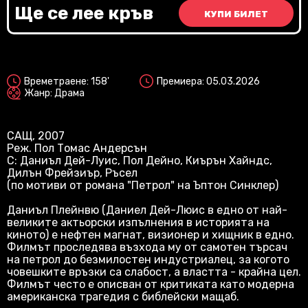
Vi
Ще се лее кръв
КУПИ БИЛЕТ
2D
Времетраене: 158'
Премиера: 05.03.2026
Жанр: Драма
САЩ, 2007
Реж. Пол Томас Андерсън
С: Даниъл Дей-Луис, Пол Дeйно, Киърън Хайндс,
Дилън Фрейзиър, Ръсел
(по мотиви от романа "Петрол" на Ъптон Синклер)
Даниъл Плейнвю (Даниел Дей-Люис в едно от най-
великите актьорски изпълнения в историята на
киното) е нефтен магнат, визионер и хищник в едно.
Филмът проследява възхода му от самотен търсач
на петрол до безмилостен индустриалец, за когото
човешките връзки са слабост, а властта - крайна цел.
Филмът често е описван от критиката като модерна
американска трагедия с библейски мащаб.