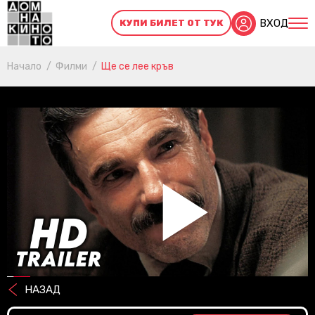
ВХОД
КУПИ БИЛЕТ ОТ ТУК
Начало
Филми
Ще се лее кръв
Pl
НАЗАД