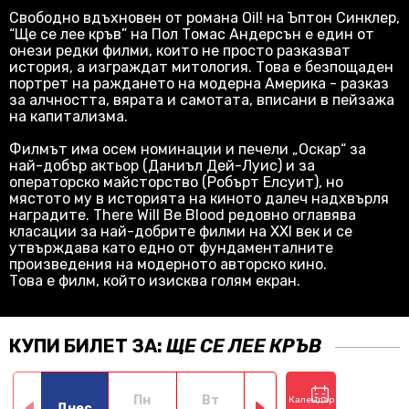
Свободно вдъхновен от романа Oil! на Ъптон Синклер,
“Ще се лее кръв” на Пол Томас Андерсън е един от
онези редки филми, които не просто разказват
история, а изграждат митология. Това е безпощаден
портрет на раждането на модерна Америка - разказ
за алчността, вярата и самотата, вписани в пейзажа
на капитализма.
Филмът има осем номинации и печели „Оскар“ за
най-добър актьор (Даниъл Дей-Луис) и за
операторско майсторство (Робърт Елсуит), но
мястото му в историята на киното далеч надхвърля
наградите. There Will Be Blood редовно оглавява
класации за най-добрите филми на XXI век и се
утвърждава като едно от фундаменталните
произведения на модерното авторско кино.
Това е филм, който изисква голям екран.
КУПИ БИЛЕТ ЗА:
ЩЕ СЕ ЛЕЕ КРЪВ
Пн
Вт
Ср
Чт
Календар
Днес