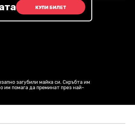
ата
КУПИ БИЛЕТ
езапно загубили майка си. Скръбта им
о им помага да преминат през най-