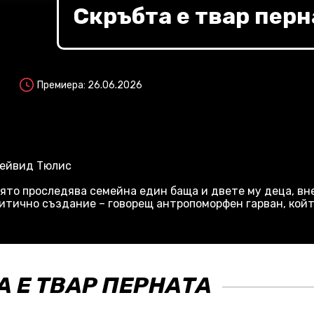
Скръбта е твар перн
Премиера: 26.06.2026
Дейвид Тюлис
ято проследява семейна един баща и двете му деца, вн
митично създание – говорещ антропоморфен гарван, койт
А Е ТВАР ПЕРНАТА