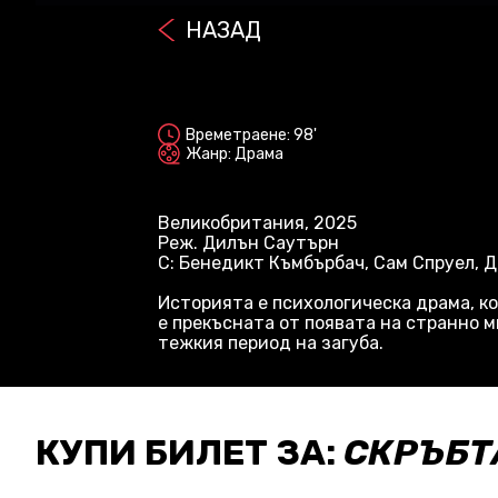
НАЗАД
2D
Времетраене: 98'
Жанр: Драма
Великобритания, 2025
Реж. Дилън Саутърн
С: Бенедикт Къмбърбач, Сам Спруел, 
Историята е психологическа драма, ко
е прекъсната от появата на странно 
тежкия период на загуба.
КУПИ БИЛЕТ ЗА:
СКРЪБТ