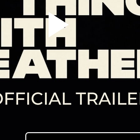
Pla
Vid