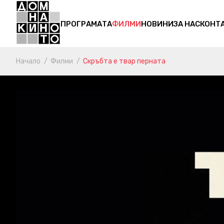
ПРОГРАМАТА
ФИЛМИ
НОВИНИ
ЗА НАС
КОНТ
Начало
Филми
Скръбта е твар перната