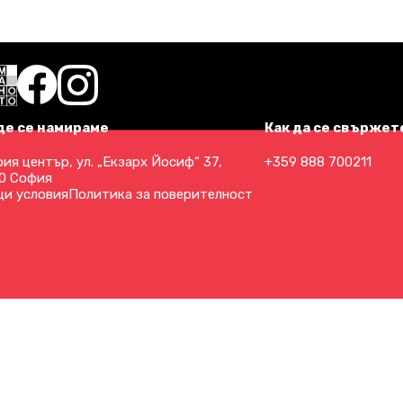
де се намираме
Как да се свържете
ия център, ул. „Екзарх Йосиф“ 37,
+359 888 700211
0 София
и условия
Политика за поверителност