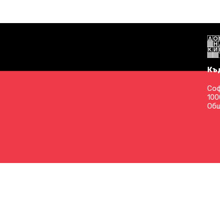
Къ
Соф
100
Общ