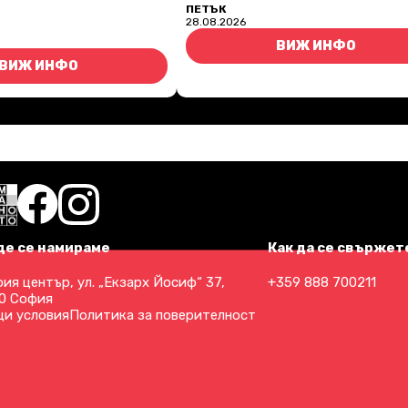
ПЕТЪК
28.08.2026
ВИЖ ИНФО
ВИЖ ИНФО
де се намираме
Как да се свържете
ия център, ул. „Екзарх Йосиф“ 37,
+359 888 700211
0 София
и условия
Политика за поверителност