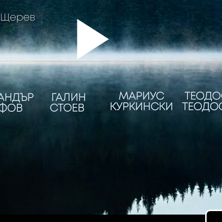
Pla
Vid