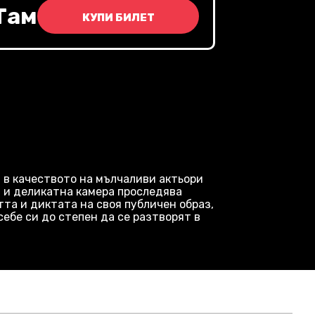
Там
КУПИ БИЛЕТ
 в качеството на мълчаливи актьори
 и деликатна камера проследява
тта и диктата на своя публичен образ,
себе си до степен да се разтворят в