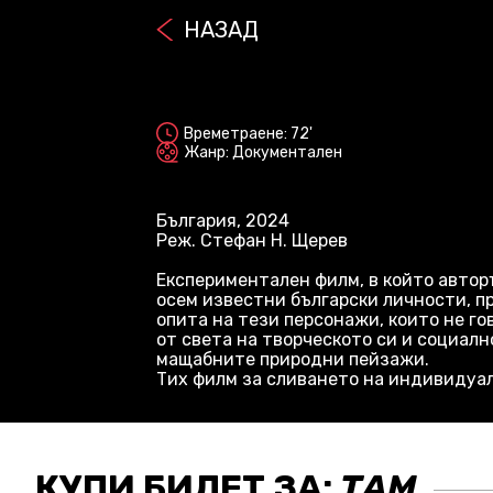
НАЗАД
2D
Времетраене: 72'
Жанр: Документален
България, 2024
Реж. Стефан Н. Щерев
Експериментален филм, в който автор
осем известни български личности, п
опита на тези персонажи, които не го
от света на творческото си и социалн
мащабните природни пейзажи.
Тих филм за сливането на индивидуа
КУПИ БИЛЕТ ЗА:
ТАМ