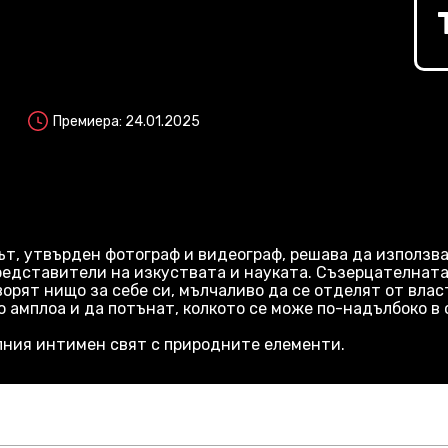
Премиера: 24.01.2025
ът, утвърден фотограф и видеограф, решава да използва
редставители на изкуствата и науката. Съзерцателната
ворят нищо за себе си, мълчаливо да се отделят от влас
о амплоа и да потънат, колкото се може по-надълбоко в 
лния интимен свят с природните елементи.