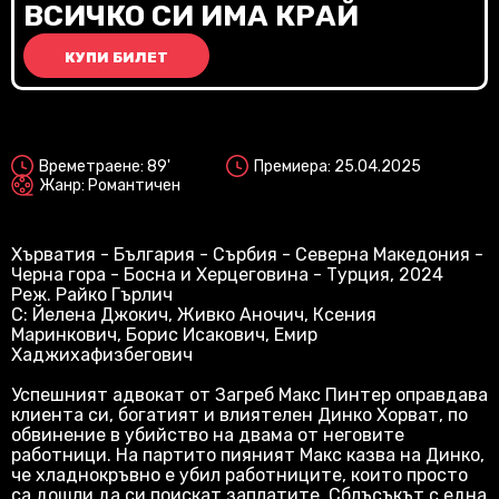
Vi
ВСИЧКО СИ ИМА КРАЙ
КУПИ БИЛЕТ
2D
Времетраене: 89'
Премиера: 25.04.2025
Жанр: Романтичен
Хърватия - България - Сърбия - Северна Македония -
Черна гора - Босна и Херцеговина - Турция, 2024
Реж. Райко Гърлич
С: Йелена Джокич, Живко Аночич, Ксения
Маринкович, Борис Исакович, Емир
Хаджихафизбегович
Успешният адвокат от Загреб Макс Пинтер оправдава
клиента си, богатият и влиятелен Динко Хорват, по
обвинение в убийство на двама от неговите
работници. На партито пияният Макс казва на Динко,
че хладнокръвно е убил работниците, които просто
са дошли да си поискат заплатите. Сблъсъкът с една