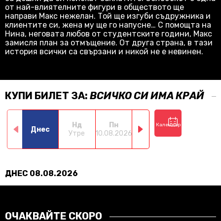
от най-влиятелните фигури в обществото ще
направи Макс нежелан. Той ще изгуби съдружника и
клиентите си, жена му ще го напусне… С помощта на
Нина, неговата любов от студентските години, Макс
замисля план за отмъщение. От друга страна, в тази
история всички са свързани и никой не е невинен.
КУПИ БИЛЕТ ЗА:
ВСИЧКО СИ ИМА КРАЙ
Нд
Пн
Вт
Ср
Календар
Днес
Утре
10.08.2026
11.08.2026
12.08.2026
13.0
ДНЕС 08.08.2026
ОЧАКВАЙТЕ СКОРО